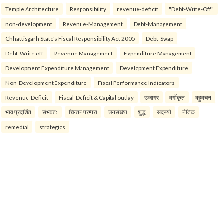
Temple Architecture
Responsibility
revenue-deficit
"Debt-Write-Off"
non-development
Revenue-Management
Debt-Management
Chhattisgarh State's Fiscal Responsibility Act 2005
Debt-Swap
Debt-Write off
Revenue Management
Expenditure Management
Development Expenditure Management
Development Expenditure
Non-Development Expenditure
Fiscal Performance Indicators
Revenue-Deficit
Fiscal-Deficit & Capital outlay
उजागर
वर्गीकृत
बहुवचन
भाव प्रदर्शित
संभवतः
चिन्तन परम्परा
जनसंख्या
शुद्ध
सदस्यों
नैतिक
remedial
strategics