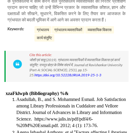
के पुस्तकालयों में काम करने वाले पुस्तकालय व्यावसायिकों को निरंतर प्रशिक्षण
प्रदान करना चाहिए जो उन्हें विभिन्न प्रकार के व्यावसायिक कौशल, ज्ञान और
दक्षताओं को सीखने, सुधारने, विकसित करने के लिए तैयार कर आजकल के
ग्रंथपाल को बदली भूमिका में आगे आने का अवसर प्रदान करता हैं।
Keywords:
ग्रंथालय
ग्रंथालय व्यवसायिकों
व्यवसायिक विकास
कार्य संतुष्टि
Cite this article:
जोशी एवं साहू (2019). ग्रंथालय व्यवसायिकों में व्यवसायिक विकास एवं कार्य
संतुष्टि: रायपुर क्षेत्र के विषेष संदर्भ में. Journal of Ravishankar University
(Part-A: SOCIAL-SCIENCE), 25(1), pp.15-
25.
https://doi.org/10.52228/JRUA.2019-25-1-3
xzaFklwph
(Bibliography)
%&
Asadullah, B., and S. Mohammed Esmail. Job Satisfaction
among Library Professionals in Cuddalore and Vellore
District. Journal of Advances in Library and Information
Science.
https://www.jalis.in/pdf/pdf4/6-
%20M%20Esmail.pdf
. 2012; 4 (1): 173-76.
“
Agena Igbashal Anthony, et.al
Factors affecting Librarians