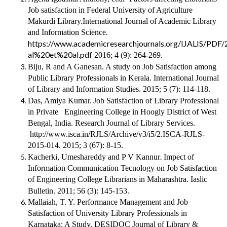
Job satisfaction in Federal University of Agriculture
Makurdi Library.International Journal of Academic Library
and Information Science
.
https://www.academicresearchjournals.org/IJALIS/PD
al%20et%20al.pdf
2016; 4 (9): 264-269.
Biju, R and A Ganesan.
A study on Job Satisfaction among
Public Library Professionals in Kerala. International Journal
of Library and Information Studies. 2015; 5 (7): 114-118.
Das, Amiya Kumar.
Job Satisfaction of Library Professional
in Private
Engineering College in Hoogly District of West
Bengal, India. Research Journal of Library Services.
http://www.isca.in/RJLS/Archive/v3/i5/2.ISCA-RJLS-
2015-014. 2015
; 3 (67): 8-15.
.
Kacherki, Umeshareddy and P V Kannur
Impect of
Information Communication Tecnology on Job Satisfaction
of Engineering College Librarians in Maharashtra. Iaslic
Bulletin. 2011; 56 (3): 145-153.
Mallaiah, T. Y. Performance Management and Job
Satisfaction of University Library Professionals in
Karnataka: A Study. DESIDOC Journal of Library &