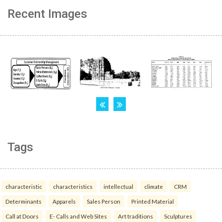
Recent Images
Tags
characteristic
characteristics
intellectual
climate
CRM
Determinants
Apparels
Sales Person
Printed Material
Call at Doors
E- Calls and Web Sites
Art traditions
Sculptures