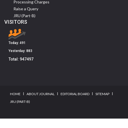
Processing Charges
Raise a Query
JRU (Part-B)
VISITORS
Today:
491
Yesterday:
883
Total:
947497
I
I
I
I
HOME
ABOUT JOURNAL
EDITORIAL BOARD
SITEMAP
JRU (PART-B)