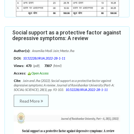
Social support as a protective factor against
depressive symptoms: A review
Author(s):
Anamika Modi Jain; Meeta Jha
DOI:
10.52228/JRUA.2022-28-1-11
Views:
473
(pdf),
7307
(html)
Access:
Open Access
Cite:
Jain and Jha (2022). Social support as a protective factor against
depressive symptoms: A review. Journal of Ravishankar University (Part-A:
SOCIAL-SCIENCE), 28(1), pp. 93-103.
10.52228/JRUA.2022-28-1-11
Read More