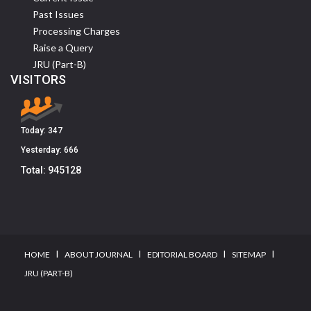
Past Issues
Processing Charges
Raise a Query
JRU (Part-B)
VISITORS
Today:
347
Yesterday:
666
Total:
945128
I
I
I
I
HOME
ABOUT JOURNAL
EDITORIAL BOARD
SITEMAP
JRU (PART-B)