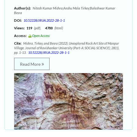
Author(s):
Nitesh Kumar Mishra;Anshu Mala Tirkey;Baleshwar Kumar
Besra
DOI:
10.52228/JRUA.2022-28-1-1
Views:
119
(pdf),
4700
(html)
Access:
Open Access
Cite:
Mishra, Tirkey, and Besra (2022). Unexplored Rock Art Site of Manpur
Village. Journal of Ravishankar University (Part-A: SOCIAL-SCIENCE), 28(1),
pp. 1-13.
10.52228/JRUA.2022-28-1-1
Read More