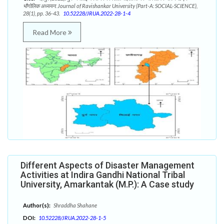
भौगोलिक अध्ययन. Journal of Ravishankar University (Part-A: SOCIAL-SCIENCE),
28(1), pp. 36-43.
10.52228/JRUA.2022-28-1-4
Read More
Different Aspects of Disaster Management
Activities at Indira Gandhi National Tribal
University, Amarkantak (M.P.): A Case study
Author(s):
Shraddha Shahane
DOI:
10.52228/JRUA.2022-28-1-5