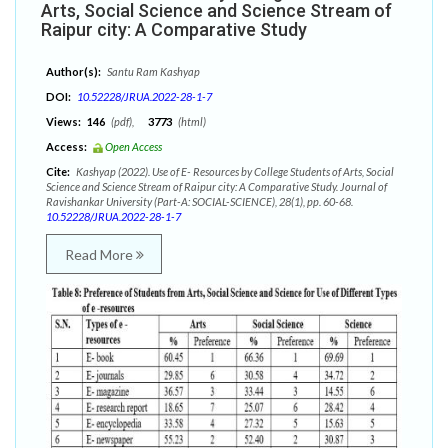
Arts, Social Science and Science Stream of
Raipur city: A Comparative Study
Author(s):
Santu Ram Kashyap
DOI:
10.52228/JRUA.2022-28-1-7
Views:
146
(pdf),
3773
(html)
Access:
Open Access
Cite:
Kashyap (2022). Use of E- Resources by College Students of Arts, Social
Science and Science Stream of Raipur city: A Comparative Study. Journal of
Ravishankar University (Part-A: SOCIAL-SCIENCE), 28(1), pp. 60-68.
10.52228/JRUA.2022-28-1-7
Read More