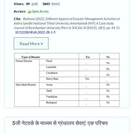
Views:
89
(pdf),
3643
(html)
Access:
Open Access
Cite:
Shahane (2022). Different Aspects of Disaster Management Activities at
Indira Gandhi National Tribal University, Amarkantak (M.P.): A Case study.
Journal of Ravishankar University (Part-A: SOCIAL-SCIENCE), 28(1), pp. 44-51
10.52228/JRUA.2022-28-1-5
Read More
5जी नेटवर्क के माध्यम से ग्रंथालय सेवाएं: एक परिचय