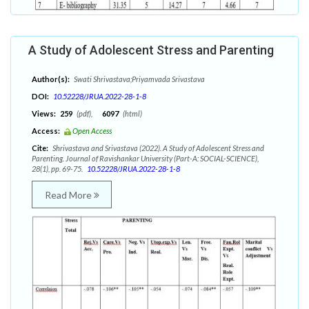
A Study of Adolescent Stress and Parenting
Author(s):
Swati Shrivastava;Priyamvada Srivastava
DOI:
10.52228/JRUA.2022-28-1-8
Views:
259
(pdf),
6097
(html)
Access:
Open Access
Cite:
Shrivastava and Srivastava (2022). A Study of Adolescent Stress and
Parenting. Journal of Ravishankar University (Part-A: SOCIAL-SCIENCE),
28(1), pp. 69-75.
10.52228/JRUA.2022-28-1-8
Read More