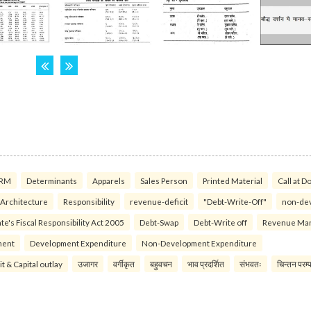
RM
Determinants
Apparels
Sales Person
Printed Material
Call at D
 Architecture
Responsibility
revenue-deficit
"Debt-Write-Off"
non-de
te's Fiscal Responsibility Act 2005
Debt-Swap
Debt-Write off
Revenue Ma
ment
Development Expenditure
Non-Development Expenditure
it & Capital outlay
उजागर
वर्गीकृत
बहुवचन
भाव प्रदर्शित
संभवतः
चिन्तन परम्