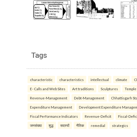
Tags
characteristic
characteristics
intellectual
climate
C
E- Calls and Web Sites
Art traditions
Sculptures
Temple
Revenue-Management
Debt-Management
Chhattisgarh Sta
Expenditure Management
Development Expenditure Manage
Fiscal Performance Indicators
Revenue-Deficit
Fiscal-Defic
जनसंख्या
शुद्ध
सदस्यों
नैतिक
remedial
strategics