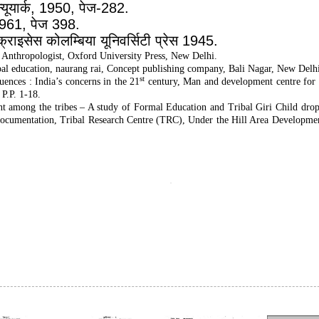
न्यूयार्क
, 1950,
पेज-
282.
1961,
पेज
398.
 क्राइसेस कोलम्बिया यूनिवर्सिटी प्रेस
1945.
 Anthropologist, Oxford University Press, New Delhi.
ibal education, naurang rai, Concept publishing company, Bali Nagar, New Delh
st
ences : India’s concerns in the 21
century, Man and development centre for 
 P.P. 1-18.
t among the tribes – A study of Formal Education and Tribal Giri Child drop
s Documentation, Tribal Research Centre (TRC), Under the Hill Area Developm