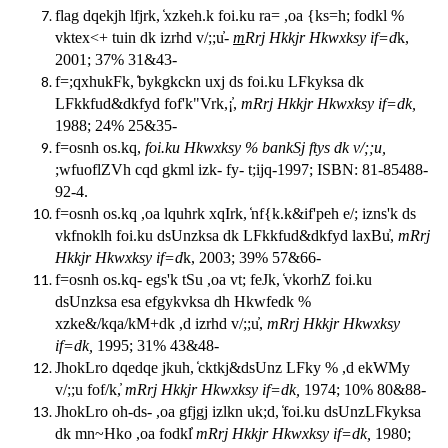
flag dqekjh lfjrk
,
xzkeh.k foi.ku ra= ,oa {ks=h; fodkl %
vktex<+ tuin dk izrhd v/;;u
-
m
Rrj Hkkjr Hkwxksy if=d
k
,
2001
;
37% 31&43-
f=;qxhukFk
,
bykgkckn uxj ds foi.ku LFkyksa dk
LFkkfud&dkfyd fof'k"Vrk,¡
̓,
mRrj Hkkjr Hkwxksy if=dk
,
1988
;
24% 25&35-
f=osnh os.kq
,
foi.ku Hkwxksy % bankSj ftys dk v/;;u
,
;wfuoflZVh cqd gkml izk- fy- t;ijq-1997
; ISBN: 81-85488-
92-4.
f=osnh os.kq ,oa lquhrk xqIrk
,
nf{k.k&if'peh e/; izns'k ds
vkfnoklh foi.ku dsUnzksa dk LFkkfud&dkfyd laxBu
̓,
mRrj
Hkkjr Hkwxksy if=d
k
,
2003
;
39% 57&66-
f=osnh os.kq- egs'k tSu ,oa vt; feJk
,
vkorhZ foi.ku
dsUnzksa esa efgykvksa dh Hkwfedk %
xzke&/kqa/kM+dk ,d izrhd v/;;u
̓,
mRrj Hkkjr Hkwxksy
if=dk
,
1995
;
31% 43&48-
JhokLro dqedqe jkuh
,
cktkj&dsUnz LFky % ,d ekWMy
v/;;u fof/k
,̓
mRrj Hkkjr Hkwxksy if=dk
,
1974
;
10% 80&88-
JhokLro oh-ds- ,oa gfjgj izlkn uk;d
,
foi.ku dsUnzLFkyksa
dk mn~Hko ,oa fodkl
mRrj Hkkjr Hkwxksy if=dk
,
1980
;