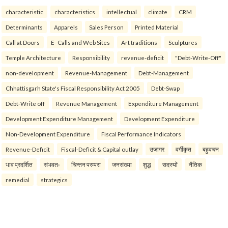
characteristic
characteristics
intellectual
climate
CRM
Determinants
Apparels
Sales Person
Printed Material
Call at Doors
E- Calls and Web Sites
Art traditions
Sculptures
Temple Architecture
Responsibility
revenue-deficit
"Debt-Write-Off"
non-development
Revenue-Management
Debt-Management
Chhattisgarh State's Fiscal Responsibility Act 2005
Debt-Swap
Debt-Write off
Revenue Management
Expenditure Management
Development Expenditure Management
Development Expenditure
Non-Development Expenditure
Fiscal Performance Indicators
Revenue-Deficit
Fiscal-Deficit & Capital outlay
उजागर
वर्गीकृत
बहुवचन
भाव प्रदर्शित
संभवतः
चिन्तन परम्परा
जनसंख्या
शुद्ध
सदस्यों
नैतिक
remedial
strategics