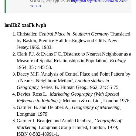
SCIENCE), 28(1), pp. 26-35.
https://doi.org/10.52228/JRUA.2022-
28-1-3
lanHkZ xzaFk lwph
Christaller.
Central Place in
Southern Germany
Translated
by Baskin, Prentice Hall Inc.Englewood Clifts. New
Jersey.1966. 1933.
Clark P.J. & Evans F.C.,̒Distance to Nearest Neighbour as a
Measure of Spatial Relationships in Population̓,
Ecology
1954; 35 : 445-53.
Dacey M.F., ̒Analysis of Central Place and Point Pattern by
a Nearest Neighbour Method̓,
London studies in
Geography,
Series. B. Human Geog.1962; 24: 55-75.
Davies
Ross L.,
Marketing Geography (With Special
Reference to Retaling )
, Methuen & co. Ltd., London,1976.
Garnier
B. and Delobez A.,
Geography of Marketing,
Longman ,1979.
Garnier J. Beaujeu and Annie Delobez.,
Geography of
Marketing,
Longman Group Limited, London, 1979;
ISBN 0-582-48991-1.