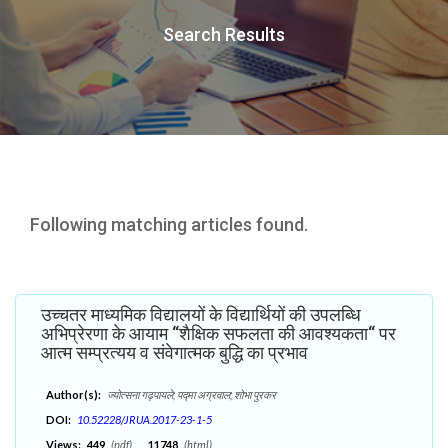
Search Results
Following matching articles found.
उच्चतर माध्यमिक विद्यालयों के विद्यार्थियों की उपलब्धि
अभिप्रेरणा के आयाम ‘‘शैक्षिक सफलता की आवश्यकता‘‘ पर
आत्म सम्प्रत्यय व संवेगात्मक बुद्धि का प्रभाव
Author(s):
ज्योत्सना गढ़पायले; पद्मा अग्रवाल; शोभा पुरकर
DOI:
10.52228/JRUA.2017-23-1-5
Views:
449
(pdf),
11748
(html)