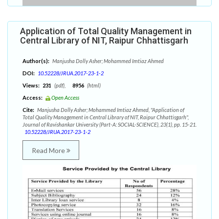
Application of Total Quality Management in
Central Library of NIT, Raipur Chhattisgarh
Author(s):
Manjusha Dolly Asher; Mohammed Imtiaz Ahmed
DOI:
10.52228/JRUA.2017-23-1-2
Views:
231
(pdf),
8956
(html)
Access:
Open Access
Cite:
Manjusha Dolly Asher; Mohammed Imtiaz Ahmed, "Application of
Total Quality Management in Central Library of NIT, Raipur Chhattisgarh",
Journal of Ravishankar University (Part-A: SOCIAL-SCIENCE), 23(1), pp. 15-21.
10.52228/JRUA.2017-23-1-2
Read More