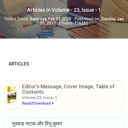
Articles In Volume -
23
, Issue -
1
Online Since:
Saturday, Feb 01, 2020
Published on:
Sunday, Jan
01, 2017
[
Views:
71625
]
ARTICLES
Editor's Message, Cover Image, Table of
Contents
Volume:23, Issue: 1
Read/Download
नुक्कड़ नाटक और विभु कुमार