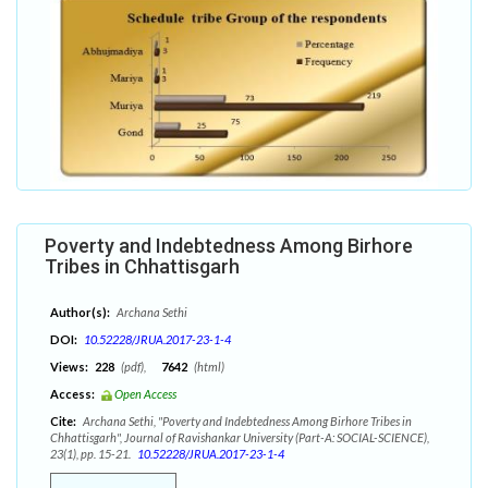
Poverty and Indebtedness Among Birhore
Tribes in Chhattisgarh
Author(s):
Archana Sethi
DOI:
10.52228/JRUA.2017-23-1-4
Views:
228
(pdf),
7642
(html)
Access:
Open Access
Cite:
Archana Sethi, "Poverty and Indebtedness Among Birhore Tribes in
Chhattisgarh", Journal of Ravishankar University (Part-A: SOCIAL-SCIENCE),
23(1), pp. 15-21.
10.52228/JRUA.2017-23-1-4