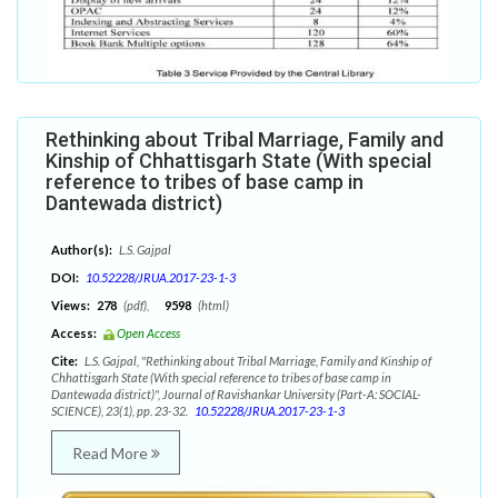
Rethinking about Tribal Marriage, Family and
Kinship of Chhattisgarh State (With special
reference to tribes of base camp in
Dantewada district)
Author(s):
L.S. Gajpal
DOI:
10.52228/JRUA.2017-23-1-3
Views:
278
(pdf),
9598
(html)
Access:
Open Access
Cite:
L.S. Gajpal, "Rethinking about Tribal Marriage, Family and Kinship of
Chhattisgarh State (With special reference to tribes of base camp in
Dantewada district)", Journal of Ravishankar University (Part-A: SOCIAL-
SCIENCE), 23(1), pp. 23-32.
10.52228/JRUA.2017-23-1-3
Read More