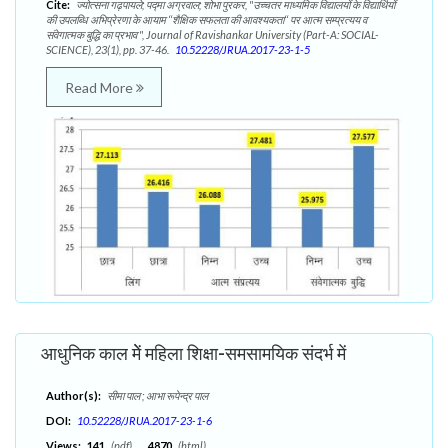
Cite:
ज्योत्सना गढ़पायले; पद्मा अग्रवाल; शोभा पुरकर, "उच्चतर माध्यमिक विद्यालयों के विद्यार्थियों
की उपलब्धि अभिप्रेरणा के आयाम ‘‘शैक्षिक सफलता की आवश्यकता‘‘ पर आत्म सम्प्रत्यय व
संवेगात्मक बुद्धि का प्रभाव ", Journal of Ravishankar University (Part-A: SOCIAL-
SCIENCE), 23(1), pp. 37-46.
10.52228/JRUA.2017-23-1-5
Read More
आधुनिक काल मेें महिला शिक्षा-समसामयिक संदर्भ में
Author(s):
सीमा पाल ; आभा रूपेन्द्र पाल
DOI:
10.52228/JRUA.2017-23-1-6
Views:
141
(pdf),
4870
(html)