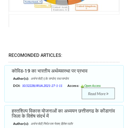
RECOMONDED ARTICLES:
कोविड-19 का भारतीय अर्थव्यवस्था पर प्रभाव
Author(s):
अर्चना सेठी; ए.के. पाण्डेय; राधा पाण्डेय
DOI:
10.52228/JRUA.2021-27-1-11
Access:
Open Access
Read More
हस्तशिल्प विकास योजनाओं का अध्ययन छत्तीसगढ के कोंडागांव
जिला के विशेष संदर्भ में
Author(s):
अर्चना सेठी; निर्मल राम नेताम; हितेश राठौर