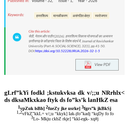
Published In:
Volume -
32
, Issue -
1
, Year -
2026
Keywords:
हस्तशिल्प
मानकीकरण
असंगठित क्षेत्र
स्वरोजगार
Cite this article:
सेठी, नेताम और राठौर (2026). हस्तशिल्प विकास योजनाओं का अध्ययन
छत्तीसगढ के कोंडागांव जिला के विशेष संदर्भ में. Journal of Ravishankar
University (Part-A: SOCIAL-SCIENCE), 32(1), pp.41-50.
DOI:
https://doi.org/10.52228/JRUA.2026-32-1-5
View PDF
gLrf”kYi fodkl ;kstukvksa dk v/;;u NRrhlx<
ds dksaMkxkao ftyk ds fo”ks’k lanHkZ esa
1
2
3
vpZuk lsBh]
fueZy jke usrke]
fgrs”k jkBkSj
1,2
vFkZ”kkL= v/;;u “kkyk] Iak-jfo”kadj “kqDy fo fo
3
Lo- Mkju ckbZ rkje] “kkl-egk- xq#j