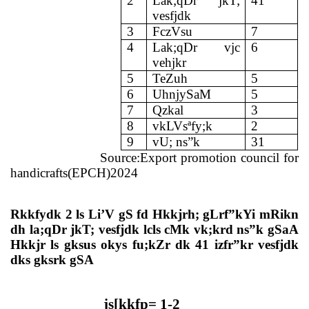
2
Lak;qDr jkT;
41
vesfjdk
3
FczVsu
7
4
Lak;qDr vjc
6
vehjkr
5
TeZuh
5
6
UhnjySaM
5
7
Qzkal
3
8
vkLVsªfy;k
2
9
vU; ns”k
31
Source:Export promotion council for
handicrafts(EPCH)2024
Rkkfydk 2 ls Li’V gS fd Hkkjrh; gLrf”kYi mRikn
dh la;qDr jkT; vesfjdk lcls cMk vk;krd ns”k gSaA
Hkkjr ls gksus okys fu;kZr dk 41 izfr”kr vesfjdk
dks gksrk gSA
js[kkfp= 1-2