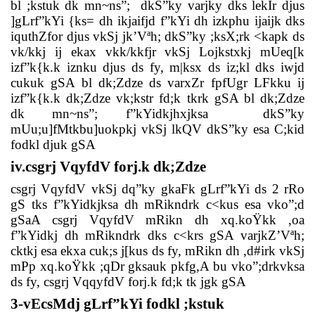
bl ;kstuk dk mn~ns”;
dkS”ky varjky dks lekIr djus
]gLrf”kYi {ks= dh ikjaifjd f”kYi dh izkphu ijaijk dks
iquthZfor djus vkSj jk’Vªh; dkS”ky ;ksX;rk <kapk ds
vk/kkj ij ekax vkk/kkfjr vkSj Lojkstxkj mUeq[k
izf”k{k.k iznku djus ds fy, m|ksx ds iz;kl dks iwjd
cukuk gSA bl dk;Zdze ds varxZr fpfUgr LFkku ij
izf”k{k.k dk;Zdze vk;kstr fd;k tkrk gSA bl dk;Zdze
dk mn~ns”; f”kYidkjhxjksa
dkS”ky
mUu;u]fMtkbu]uokpkj vkSj lkQV dkS”ky esa C;kid
fodkl djuk gSA
iv.
csgrj VqyfdV forj.k dk;Zdze
csgrj VqyfdV vkSj dq”ky gkaFk gLrf”kYi ds 2 rRo
gS tks f”kYidkjksa dh mRikndrk c<kus esa vko”;d
gSaA csgrj VqyfdV mRikn dh xq.koŸkk ,oa
f”kYidkj dh mRikndrk dks c<krs gSA varjkZ’Vªh;
cktkj esa ekxa cuk;s j[kus ds fy, mRikn dh ,d#irk vkSj
mPp xq.koŸkk ;qDr gksauk pkfg,A bu vko”;drkvksa
ds fy, csgrj VqqyfdV forj.k fd;k tk jgk gSA
3-vEcsMdj gLrf”kYi fodkl ;kstuk