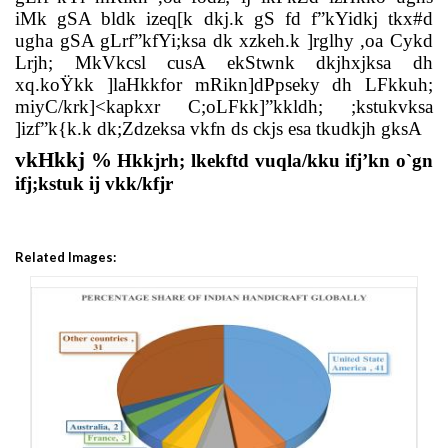
iMk gSA bldk izeq[k dkj.k gS fd f”kYidkj tkx#d
ugha gSA gLrf”kfYi;ksa dk xzkeh.k ]rglhy ,oa Cykd
Lrjh; MkVkcsl cusA ekStwnk dkjhxjksa dh
xq.koŸkk ]laHkkfor mRikn]dPpseky dh LFkkuh;
miyC/krk]<kapkxr C;oLFkk]”kkldh; ;kstukvksa
]izf”k{k.k dk;Zdzeksa vkfn ds ckjs esa tkudkjh gksA
vkHkkj %
Hkkjrh; lkekftd vuqla/kku ifj’kn o`gn
ifj;kstuk ij vkk/kfjr
Related Images: