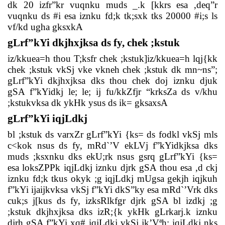
dk 20 izfr”kr vuqnku muds _.k [kkrs esa ,deq”r
vuqnku ds #i esa iznku fd;k tk;sxk tks 20000 #i;s ls
vf/kd ugha gksxkA
gLrf”kYi dkjhxjksa ds fy, chek ;kstuk
iz/kkuea=h thou T;ksfr chek ;kstuk]iz/kkuea=h lqj{kk
chek ;kstuk vkSj vke vkneh chek ;kstuk dk mn~ns”;
gLrf”kYi dkjhxjksa dks thou chek doj iznku djuk
gSA f”kYidkj le; le; ij fu/kkZfjr “krksZa ds v/khu
;kstukvksa dk ykHk ysus ds ik= gksaxsA
gLrf”kYi iqjLdkj
bl ;kstuk ds varxZr gLrf”kYi {ks= ds fodkl vkSj mls
c<kok nsus ds fy, mRd`’V ekLVj f”kYidkjksa dks
muds ;ksxnku dks ekU;rk nsus gsrq gLrf”kYi {ks=
esa loksZPPk iqjLdkj iznku djrk gSA thou esa ,d ckj
iznku fd;k tkus okyk ;g iqjLdkj mUgsa gekjh iqjkuh
f”kYi ijaijkvksa vkSj f”kYi dkS”ky esa mRd`’Vrk dks
cuk;s j[kus ds fy, izksRlkfgr djrk gSA bl izdkj ;g
;kstuk dkjhxjksa dks izR;{k ykHk gLrkarj.k iznku
djrh gSA f”kYi xq# iqjLdkj vkSj jk’Vªh; iqjLdkj nks