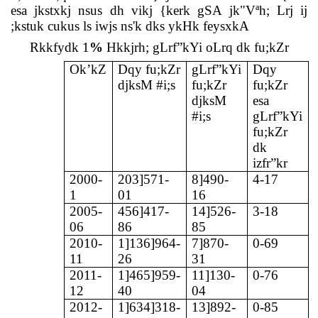
esa jkstxkj nsus dh vikj {kerk gSA jk"Vªh; Lrj ij
;kstuk cukus ls iwjs ns'k dks ykHk feysxkA
Rkkfydk 1
%
Hkkjrh; gLrf”kYi oLrq dk fu;kZr
Ok’kZ
Dqy fu;kZr
gLrf”kYi
Dqy
djksM #i;s
fu;kZr
fu;kZr
djksM
esa
#i;s
gLrf”kYi
fu;kZr
dk
izfr”kr
2000-
203]571-
8]490-
4-17
1
01
16
2005-
456]417-
14]526-
3-18
06
86
85
2010-
1]136]964-
7]870-
0-69
11
26
31
2011-
1]465]959-
11]130-
0-76
12
40
04
2012-
1]634]318-
13]892-
0-85