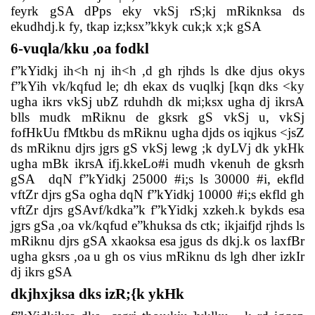
feyrk gSA dPps eky vkSj rS;kj mRiknksa ds
ekudhdj.k fy, tkap iz;ksx”kkyk cuk;k x;k gSA
6-vuqla/kku ,oa fodkl
f”kYidkj ih<h nj ih<h ,d gh rjhds ls dke djus okys
f”kYih vk/kqfud le; dh ekax ds vuqlkj [kqn dks <ky
ugha ikrs vkSj ubZ rduhdh dk mi;ksx ugha dj ikrsA
blls mudk mRiknu de gksrk gS vkSj u, vkSj
fofHkUu fMtkbu ds mRiknu ugha djds os iqjkus <jsZ
ds mRiknu djrs jgrs gS vkSj lewg ;k dyLVj dk ykHk
ugha mBk ikrsA ifj.kkeLo#i mudh vkenuh de gksrh
gSA
dqN f”kYidkj 25000 #i;s ls 30000 #i, ekfld
vftZr djrs gSa ogha dqN f”kYidkj 10000 #i;s ekfld gh
vftZr djrs gSAvf/kdka”k f”kYidkj xzkeh.k bykds esa
jgrs gSa ,oa vk/kqfud e”khuksa ds ctk; ikjaifjd rjhds ls
mRiknu djrs gSA xkaoksa esa jgus ds dkj.k os laxfBr
ugha gksrs ,oa u gh os vius mRiknu ds lgh dher izkIr
dj ikrs gSA
dkjhxjksa dks izR;{k ykHk