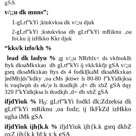
gSA
v/;;u dk mnns”;
1
-gLrf”kYi ;ktukvksa dk v/;;u djuk
2-gLrf”kYi ;kstukvksa dh gLrf”kYi mRiknu ,oa
foi.ku ij izHkko Kkr djuk
“kks/k izfo/kh %
lead dk ladyu %
;
g v/;;u NRrhlx< ds vkfnoklh
ftyk dksaMkxkao
dh gLrf”kYi ij vkk/kkfjr gSA v/;;u
gsrq dksaMkxkao ftys ds 4 fodkl[kaM dksaMkxkao
]edMh]ds”kdky ,oa cMs jktiwr ls 80-80 f”kYidkjksa
ls vuqlwph ds ek/;e ls tkudkjh ,d= dh xbZ gSA dqy
320 f”kYidkjksa ls tkudkjh ,d= dh xbZ gSA
ifjdYiuk %
H
:
gLrf”kYi fodkl dk;Zdzeksa dk
0
gLrf”kYi mRiknu ,oa fodz; ij lkFkZd izHkko
ugha iMk gSA
ifjdYiuk ijh{k.k %
ifjdYiuk ijh{k.k gsrq dkbZ
oxZ ijh{k.k fd;k x;k gSA