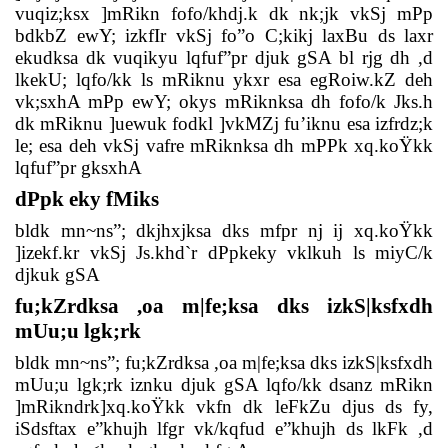
vuqiz;ksx ]mRikn fofo/khdj.k dk nk;jk vkSj mPp
bdkbZ ewY; izkfIr vkSj fo”o C;kikj laxBu ds laxr
ekudksa dk vuqikyu lqfuf”pr djuk gSA bl rjg dh ,d
lkekU; lqfo/kk ls mRiknu ykxr esa egRoiw.kZ deh
vk;sxhA mPp ewY; okys mRiknksa dh fofo/k Jks.h
dk mRiknu ]uewuk fodkl ]vkMZj fu’iknu esa izfrdz;k
le; esa deh vkSj vafre mRiknksa dh mPPk xq.koŸkk
lqfuf”pr gksxhA
dPpk eky fMiks
bldk mn~ns”; dkjhxjksa dks mfpr nj ij xq.koŸkk
]izekf.kr vkSj Js.khd`r dPpkeky vklkuh ls miyC/k
djkuk gSA
fu;kZrdksa ,oa m|fe;ksa dks izkS|ksfxdh
mUu;u lgk;rk
bldk mn~ns”; fu;kZrdksa ,oa m|fe;ksa dks izkS|ksfxdh
mUu;u lgk;rk iznku djuk gSA lqfo/kk dsanz mRikn
]mRikndrk]xq.koŸkk vkfn dk leFkZu djus ds fy,
iSdsftax e”khujh lfgr vk/kqfud e”khujh ds lkFk ,d