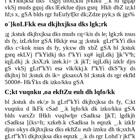
f”kYidkjksa dks
csgrj thou;kiu ]vklku _.k rd igqap
vkSj muds gquj dks lEekfue djus gsrq
Hkh dbZ iz;kl
fd;s x, gSA blds rgr fuEufyf[kr dk;Zdze pyk;s tk jgs%
o`}koLFkk esa dkjhxjksa dks lgk;rk
;g ;kstuk dkjhxjksa dks muds cq<kis ds le; lgk;rk nsus
ds fy, izLrkfor gSA Hkkjr esa ;g ;kstuk
gLrf”kYi dks
dks c<kok nsus ds fy, ykxw dh xbZ gSA bl ;kstuk
gsrq ekLVj f”kYidkj tks f”kYi xq# iqjLdkj ]jk’Vªh;
iqjLdkj ;k ;ksX;rk izek.ki= ;k jkT; iqjLdkj izkIr djrs
gS vkSj gLrf”kYi esa vlk/kkj.k f”kYi dkS”ky ds
dkjhxj bl ;kstuk ds ik= gksaxsA bl ;kstuk ds rgr ekfld
5000#- HkŸks dk izko/kku gSA
C;kt vuqnku ,oa ekftZu euh dh lqfo/kk
bl ;kstuk ds ek/;e ls gLrf”kYi dkjhxjksa ds fy, C;kt
vuqnku d lkFk cSad _.k lqfo/kk dk izko/kku gSA
blds varxZr lHkh vuqlwfpr cSadksa ]jkT; lgdkjh
cSadksa ]{ks=h; xzkeh.k cSadksa ls eqnzk _.k izkIr
djus okys dkjhxjksa dks ekftZu euh iznku dh tk;sxhA
gLrf”kYi dkjhxjksa dks eqnzk _.k ds rgr Lohd`r jkf”k