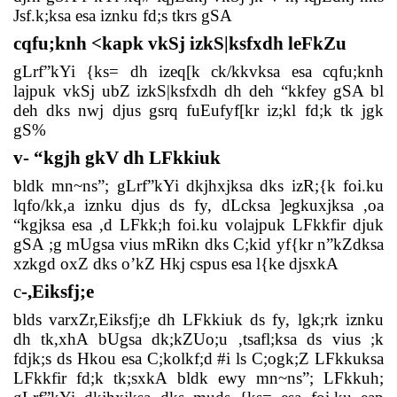
Jsf.k;ksa esa iznku fd;s tkrs gSA
cqfu;knh <kapk vkSj izkS|ksfxdh leFkZu
gLrf”kYi {ks= dh izeq[k ck/kkvksa esa cqfu;knh
lajpuk vkSj ubZ izkS|ksfxdh dh deh “kkfey gSA bl
deh dks nwj djus gsrq fuEufyf[kr iz;kl fd;k tk jgk
gS%
v- “kgjh gkV dh LFkkiuk
bldk mn~ns”; gLrf”kYi dkjhxjksa dks izR;{k foi.ku
lqfo/kk,a iznku djus ds fy, dLcksa ]egkuxjksa ,oa
“kgjksa esa ,d LFkk;h foi.ku volajpuk LFkkfir djuk
gSA ;g mUgsa vius mRikn dks C;kid yf{kr n”kZdksa
xzkgd oxZ dks o’kZ Hkj cspus esa l{ke djsxkA
c
-,Eiksfj;e
blds varxZr,Eiksfj;e dh LFkkiuk ds fy, lgk;rk iznku
dh tk,xhA bUgsa dk;kZUo;u ,tsafl;ksa ds vius ;k
fdjk;s ds Hkou esa C;kolkf;d #i ls C;ogk;Z LFkkuksa
LFkkfir fd;k tk;sxkA bldk ewy mn~ns”; LFkkuh;