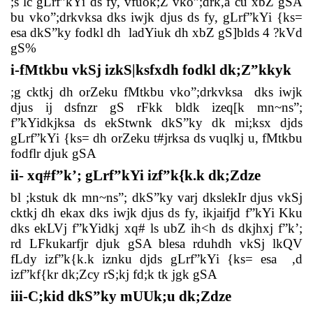
;s lc gLrf”kYi ds fy, vfuok;Z vko”;drk,a cu xbZ gSA
bu vko”;drkvksa dks iwjk djus ds fy, gLrf”kYi {ks=
esa dkS”ky fodkl dh
ladYiuk dh xbZ gS]blds 4 ?kVd
gS%
i
-fMtkbu vkSj izkS|ksfxdh fodkl dk;Z”kkyk
;g cktkj dh orZeku fMtkbu vko”;drkvksa
dks iwjk
djus ij dsfnzr gS rFkk bldk izeq[k mn~ns”;
f”kYidkjksa ds ekStwnk dkS”ky dk mi;ksx djds
gLrf”kYi {ks= dh orZeku t#jrksa ds vuqlkj u, fMtkbu
fodflr djuk gSA
ii
- xq#f”k’; gLrf”kYi izf”k{k.k dk;Zdze
bl ;kstuk dk mn~ns”; dkS”ky varj dkslekIr djus vkSj
cktkj dh ekax dks iwjk djus ds fy, ikjaifjd f”kYi Kku
dks ekLVj f”kYidkj xq# ls ubZ ih<h ds dkjhxj f”k’;
rd LFkukarfjr djuk gSA blesa rduhdh vkSj lkQV
fLdy izf”k{k.k iznku djds gLrf”kYi {ks= esa
,d
izf”kf{kr dk;Zcy rS;kj fd;k tk jgk gSA
iii
-C;kid dkS”ky mUUk;u dk;Zdze