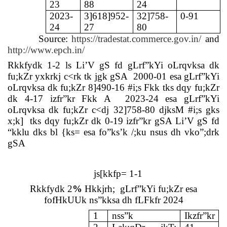
23
88
24
2023-
3]618]952-
32]758-
0-91
24
27
80
Source:
https://tradestat.commerce.gov.in/
and
http://www.epch.in/
Rkkfydk 1-2 ls Li’V gS fd gLrf”kYi oLrqvksa dk
fu;kZr yxkrkj c<rk tk jgk gSA
2000-01 esa gLrf”kYi
oLrqvksa dk fu;kZr
8]490-16 #i;s Fkk
tks dqy fu;kZr
dk 4-17 izfr”kr Fkk A
2023-24 esa gLrf”kYi
oLrqvksa dk fu;kZr c<dj
32]758-80
djksM #i;s gks
x;k]
tks dqy fu;kZr dk 0-19 izfr”kr gSA Li’V gS fd
“kklu dks bl {ks= esa fo”ks’k /;ku nsus dh vko”;drk
gSA
js[kkfp= 1-1
Rkkfydk 2
%
Hkkjrh;
gLrf”kYi fu;kZr esa
fofHkUUk ns”kksa dh fLFkfr 2024
1
nss”k
Ikzfr”kr