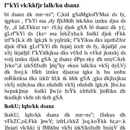
f”kYi vk/kkfjr lalk/ku dsanz
bl dsanz dk mn~ns”; C;kid gSaMgksfYMax ds fy,
igpkus , f”kYi esa ,dy f[kMdh lek/kku iznku djus ds
fy, ,d laLFkkxr ra= rS;kj djuk gSA bl dsanz dk y{;
gLrf”kYi ds {ks= esa lokZxha.k fodkl djuk rFkk
izf”k{k.k dh lgk;rk ls yqIrizk; f”kYiksa dks iquthZfor
djuk rFkk gLrf”kYi dh fujarj izxfr ds fy, ikjaifjd ,oa
xSj ikjaifjd f”kYidkjksa dks vf/kd ls vf/kd jkstxkj ds
volj iznku djuk gSA ;g dsanz dPps eky dh miyC/krk
]vko”;d izkSf|fxdh ]dq”ky ekuo lalk/ku vkSj dyLVj
dk fooj.k Hkh iznku djsaxsa tgka ls bu uohu
mRiknksa dks izkIr fd;k tk ldrk gSA ;gka dkjhxjksa
vkSj m|fe;ksa dks rduhdh vkSj rduhdh lgk;rk ]foi.ku
lwpuk]m|e
fodkl ]lw{e foŸk xfrfof/k ]mRikn dh
tkudkjh vkfn nh tkrh gSA
lkekU; lqfo/kk dsanz
lkekU; lqfo/kk dsanz dk mn~ns”; iSekus dh
vFkZC;oLFkk ]ewY; izfrLi/kkZ ]xq.koŸkk fu;a=.k
]fujarj vk/kkj ij fMtkbu vkSj izkS|ksfxdh buiqV dk