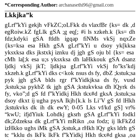
*Corresponding Author:
archanasethi96@gmail.com
Lkkjka”k
gLrf”kYi gekjh vFkZC;oLFkk ds vlaxfBr {ks= dk ,d
egRoiw.kZ fgLlk gSA ;g eq[; #i ls xzkeh.k {ks= dh
fdz;kdyki gSA ftldh igqap fiNMs vkSj nqxZe
{ks=ksa esa Hkh gSA gLrf”kYi u dsoy yk[kksa
yksxksa dks jkstxkj iznku dj jgh gS oju bl {ks= esa
cMh la[;k esa u;s yksxksa dh laHkkouk gSA dsanz
ljdkj vkSj jkT; ljdkjsa gLrf”kYi vkSj fo”ks’kdj
xkzeh.k gLrf”kYi dks c<kok nsus ds fy, dbZ ;kstuk;sa
pyk jgh gSA blds rgr f”kYidkjksa ds fy, vusd
;kstuk;sa pykbZ tk jgh gSA ;kstukvksa dh lQyrk ds
fy, vko”;d gS fd f”kYidkj Hkh tkx#d gksA ;kstuk;sa
dsoy dkxt ij ugha pysA Ikjh{k.k ls Li’V gS fd lHkh
;kstukvks dk ih dk ewY; 0-05 Lks vf/kd gS] vr%
“kwU; ifjdYiuk Lohdkj gksrh gSA gLrf”kYi fodkl
dk;Zdzeksa dk gLrf”kYi mRikn ,oa fodz; ij lkFkZd
izHkko ughs iMk gSA ;kstuk,a rHkh lQy gks ldrh gS
tc “kklu ds lkFk lkFk f”kYidkj Hkh tkx#d gksa ,oa