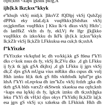
cqfu;knh <kapk gksuk pkfg,A
ijh{k.k Ikz;ksx”kkyk
e”khujh vkSj midj.k ]liksVZ fQDlpj vkSj QuhZpj
dPPkk eky izlaLdj.k vuqHkkx]iSdsftax vkSj
os;jgkmflax vuqHkkx ] Kku lk>k dkus vkSj Hkfo’;
ds lanHkZ vkfn ds fy, ekLVj #e lfgr j[kj[kko
vuqHkkx ds izko/kku ds lkFk ijh{k.k iz;ksx”kkyk
Ik;kZIr vkSj Ik;kZIr LFkkuksa esa cuk;h tk;sxhA
f”kYixzke
f”kYixzke vk/kqfud le; dh vo/kkj.kk gS ftlesa f”kYi
dks c<kok nsus ds fy, vkSj Ik;ZVu dks
,d gh LFkku
ij fy;k tk jgk gSA dkjhxj ,d gh LFkku ij jgrs vkSj
dk;Z djrs gSA mUgsa vius mRikn dks cspus dk volj
Hkh iznku fd;k tkrk gS ftlls vkthfodk lqfuf”pr gks
ldsA f”kYi oLrqvksa dh izn”kZu vkSj fcdzh ;gka dh
tkrh gSA blds varxZr ekStwnk xkaoksa esa cqfu;knh
<kaps esa lq/kkj ds fy, lgk;rk iznku dh tk;sxh]tgka
leku f”kYi dk vH;kl djus okys f”kYidkj Ik;kZIr la[;k
esa jgrs gS vkSj u;s xzkeksa dh LFkkiuk Hkh dh