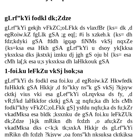
gLrf”kYi fodkl dk;Zdze
gLrf”kYi gekjh vFkZC;oLFkk ds vlaxfBr {ks= dk ,d
egRoiw.kZ fgLlk gSA ;g eq[; #i ls xzkeh.k {ks= dh
fdz;kdyki gSA ftldh igqap fiNMs vkSj nqxZe
{ks=ksa esa Hkh gSA gLrf”kYi u dsoy yk[kksa
yksxksa dks jkstxkj iznku dj jgh gS oju bl {ks= esa
cMh la[;k esa u;s yksxksa dh laHkkouk gSA
1-foi.ku leFkZu vkSj lsok;sa
gLrf”kYi ds fodkl esa foi.ku ,d egRoiw.kZ Hkwfedk
fuHkkrk gSA Hkkjr ,d fo”kky ns”k gS vkSj ?kjsyw
cktkj vius vki esa gLef”kYi oLrqvksa ds fy, ,d
vR;f/kd laHkkfor cktkj gSA ;g nqfu;ka dh lcls cMh
fodkl”khy vFkZC;oLFkk gS] ysfdu nqfu;ka ds fu;kZr
vkadMksa esa bldk ;ksxnku de gSA foi.ku leFkZUk
dk;Zdze }kjk mRikn dh fcdzh ,o afu;kZr ds
vkadMksa dks c<k;k tk;sxkA Hkkjr ds gLrf”kYi
mRikn dh fcdzh ?kjsyw ,oa fons”kh nksuksa cktkjksa