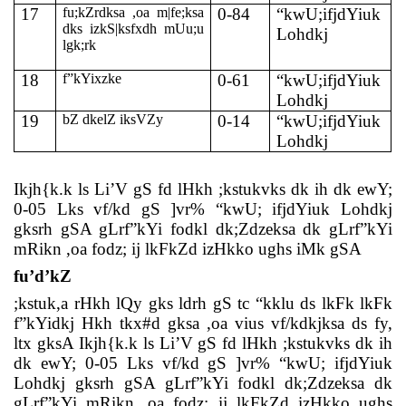
17
fu;kZrdksa ,oa m|fe;ksa
0-84
“kwU;ifjdYiuk
dks izkS|ksfxdh mUu;u
Lohdkj
lgk;rk
18
f”kYixzke
0-61
“kwU;ifjdYiuk
Lohdkj
19
bZ dkelZ iksVZy
0-14
“kwU;ifjdYiuk
Lohdkj
Ikjh{k.k ls Li’V gS fd lHkh ;kstukvks dk ih dk ewY;
0-05 Lks vf/kd gS ]vr% “kwU; ifjdYiuk Lohdkj
gksrh gSA gLrf”kYi fodkl dk;Zdzeksa dk gLrf”kYi
mRikn ,oa fodz; ij lkFkZd izHkko ughs iMk gSA
fu’d’kZ
;kstuk,a rHkh lQy gks ldrh gS tc “kklu ds lkFk lkFk
f”kYidkj Hkh tkx#d gksa ,oa vius vf/kdkjksa ds fy,
ltx gksA Ikjh{k.k ls Li’V gS fd lHkh ;kstukvks dk ih
dk ewY; 0-05 Lks vf/kd gS ]vr% “kwU; ifjdYiuk
Lohdkj gksrh gSA gLrf”kYi fodkl dk;Zdzeksa dk
gLrf”kYi mRikn ,oa fodz; ij lkFkZd izHkko ughs