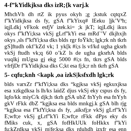
4-f”kYidkjksa dks izR;{k varj.k
MhchVh dh rtZ ik pyus okyh ;g ;kstuk cqtqxZ
f”kYidkjksa ds fy, gSA f”kYixq# lEeku ]jk’Vªh;
iqjLdkj vFkok esfjV izek.ki= ;k jkT; iqjLdkj ikus
okys f”kfYi;ksa vkSj gLrf”kYi esa mRd`’V dkjhxjh
okys ,sls f”kfYi;ksa dks blds rgr foŸkh; lgk;rk nh tkrh
gS]ftudh okf’kZd vk; 1 yk[k #i;s ls vf/kd ugha gksrh
vkSj ftudh vk;q 60 o’kZ ls de ugha gksrhA blds
vuqlkj mUgsa gj ekg 5000 #i;s fn, tkrs gSA blds
vfrfjDr f”kYidkjksa dks C;kt esa fj;k;r nh tkrh gSA
5- cqfu;knh <kapk ,oa izkS|ksfxdh lgk;rk
blds varxZr f”kfYi;ksa dks “kgjksa vkSj egkuxjksa
esa xzkgdksa ls lh/ks laidZ djus vkSj eky cspus ds fy,
lqfo/kk miyC/k djk;h tkrh gSA ubZ fnYyh esa fnYyh
gkV rFkk dbZ “kgjksa esa blds mnkgj.k gSA blh rjg
“kgjksa esa f”kfYi;ksa ds fy, ,aiksfj;e vkSj gLrf”kYi
E;wft;e vkSj gLrf”kYi E;wft;e rFkk dPps eky ds
fMiks cuk, x, gSA fofHkUUk foHkkx f”kYi
fu;kZrdksa vkSj m|fe;ksa dks rduhdh izxfr esa enn