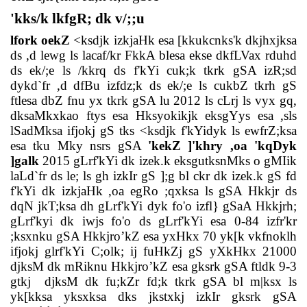
'kks/k lkfgR; dk v/;;u
lfork oekZ
<ksdjk izkjaHk esa [kkukcnks'k dkjhxjksa
ds ,d lewg ls lacaf/kr FkkA blesa ekse dkfLVax rduhd
ds ek/;e ls /kkrq ds f'kYi cuk;k tkrk gSA izR;sd
dykd`fr ,d dfBu izfdz;k ds ek/;e ls cukbZ tkrh gS
ftlesa dbZ fnu yx tkrk gSA lu 2012 ls cLrj ls vyx gq,
dksaMkxkao ftys esa Hksyokikjk eksgYys esa ,sls
lSadMksa ifjokj gS tks <ksdjk f'kYidyk ls ewfrZ;ksa
esa tku Mky nsrs gSA
'kekZ ]'khry ,oa 'kqDyk
]galk
2015 gLrf'kYi dk izek.k eksgutksnMks o gMIik
laLd`fr ds le; ls gh izkIr gS ];g bl ckr dk izek.k gS fd
f'kYi dk izkjaHk ,oa egRo ;qxksa ls gSA Hkkjr ds
dqN jkT;ksa dh gLrf'kYi dyk fo'o izfl} gSaA Hkkjrh;
gLrf'kyi dk iwjs fo'o ds gLrf'kYi esa 0-84 izfr'kr
;ksxnku gSA Hkkjro’kZ esa yxHkx 70 yk[k vkfnoklh
ifjokj glrf'kYi C;olk; ij fuHkZj gS yXkHkx 21000
djksM dk mRiknu Hkkjro’kZ esa gksrk gSA ftldk 9-3
gtkj
djksM dk fu;kZr fd;k tkrk gSA bl m|ksx ls
yk[kksa yksxksa dks jkstxkj izkIr gksrk gSA