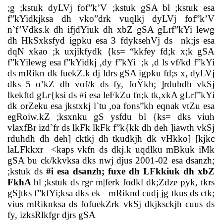
;g ;kstuk dyLVj fof”k’V ;kstuk gSA bl ;kstuk esa
f”kYidkjksa dh vko”drk vuqlkj dyLVj fof”k’V
n`f’Vdks.k dh ifjdYiuk dh xbZ gSA gLrf”kYi lewg
dh HkSxksfyd igpku esa 3 fdyksehVj ds
nk;js esa
dqN xkao ;k uxjikfydk {ks= “kkfey fd;k x;k gSA
f”kYilewg esa f”kYidkj ,dy f”kYi
;k ,d ls vf/kd f”kYi
ds mRikn dk fuekZ.k dj ldrs gSA igpku fd;s x, dyLVj
dks 5 o’kZ dh vof/k ds fy, foŸkh; ]rduhdh vkSj
lkekftd gLr{ksi ds #i esa leFkZu fn;k tk,xkA gLrf”kYi
dk orZeku esa jkstxkj l`tu ,oa fons”kh eqnak vtZu esa
egRoiw.kZ ;ksxnku gS ysfdu bl {ks= dks viuh
vlaxfBr izd`fr ds lkFk lkFk f”k{kk dh deh ]iawth vkSj
rduhdh dh deh] cktkj dh tkudkjh dk vHkko] [kjkc
laLFkkxr
<kaps vkfn ds dkj.k uqdlku mBkuk iMk
gSA bu ck/kkvksa dks nwj djus 2001-02 esa dsanzh;
;kstuk ds
#i esa dsanzh; fuxe dh LFkkiuk dh xbZ
FkhA
bl ;kstuk ds rgr m|ferk fodkl dk;Zdze pyk, tkrs
gS]tks f”kfYi;ksa dks ek= mRiknd cudj jg tkus ds ctk;
vius mRiknksa ds fofuekZrk vkSj dkjksckjh cuus ds
fy, izksRlkfgr djrs gSA