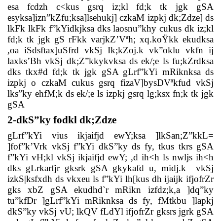
esa fcdzh c<kus gsrq iz;kl fd;k tk jgk gSA
esyksa]izn”kZfu;ksa]lsehukj] czkaM izpkj dk;Zdze] ds
lkFk lkFk f”kYidkjksa dks laosnu”khy cukus dk iz;kl
fd;k tk jgk gS rFkk varjkZ’Vªh; xq.koŸkk ekudksa
,oa iSdsftax]uSfrd vkSj Ik;kZoj.k vk”oklu vkfn ij
laxks’Bh vkSj dk;Z”kkykvksa ds ek/;e ls fu;kZrdksa
dks tkx#d fd;k tk jgk gSA gLrf”kYi mRiknksa ds
izpkj o czkaM cukus gsrq fizaV]bysDVªkfud vkSj
lks”ky ehfM;k ds ek/;e ls izpkj gsrq lg;ksx fn;k tk jgk
gSA
2-dkS”ky fodkl dk;Zdze
gLrf”kYi vius ikjaifjd ewY;ksa ]lkSan;Z”kkL=
]fof”k’Vrk vkSj f”kYi dkS”ky ds fy, tkus tkrs gSA
f”kYi vH;kl vkSj ikjaifjd ewY; ,d ih<h ls nwljs ih<h
dks gLrkarfjr gksrk gSA gkykafd u, midj.k
vkSj
izkS|ksfxdh ds vkxeu ls f”kYi lh[kus dh ijaijk ifjofrZr
gks xbZ gSA ekudhd`r mRikn izfdz;k,a ]dq”ky
tu”kfDr ]gLrf”kYi mRiknksa ds fy, fMtkbu ]lapkj
dkS”ky vkSj vU; lkQV fLdYl ifjofrZr gksrs jgrk gSA