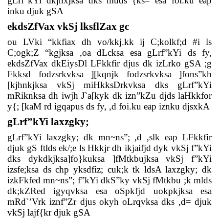
gLrf”kYi dkjhxjksa dks muds {ks= esa foi.ku eap
inku djuk gSA
ekdsZfVax vkSj lksflZax gc
ou LVki “kkfiax dh vo/kkj.kk ij C;kolkf;d #i ls
C;ogk;Z “kgjksa ,oa dLcksa esa gLrf”kYi ds fy,
ekdsZfVax dkEiysDl LFkkfir djus dk izLrko gSA ;g
Fkksd fodzsrkvksa ][kqnjk fodzsrkvksa ]fons”kh
[kjhnkjksa vkSj miHkksDrkvksa dks gLrf”kYi
mRiknksa dh iwjh J`a[kyk dk izn”kZu djds laHkkfor
y{; [kaM rd igqapus ds fy, ,d foi.ku eap iznku djsxkA
gLrf”kYi laxzgky;
gLrf”kYi laxzgky; dk mn~ns”; ,d ,slk eap LFkkfir
djuk gS ftlds ek/;e ls Hkkjr dh ikjaifjd dyk vkSj f”kYi
dks dykdkjksa]fo}kuksa ]fMtkbujksa vkSj f”kYi
izsfe;ksa ds chp yksdfiz; cuk;k tk ldsA laxzgky; dk
izkFkfed mn~ns”; f”kYi dkS”ky vkSj fMtkbu ;k mlds
dk;kZRed igyqvksa esa oSpkfjd uokpkjksa esa
mRd`’Vrk iznf”Zr djus okyh oLrqvksa dks ,d= djuk
vkSj lajf{kr djuk gSA