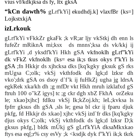
vius vf/kdkjksa ds fy, ltx gksA
“kCn dawth%
gLrf'kYi]
ekudhdj.k] vlaxfBr {ks=]
LojkstxkjA
izLrkouk
gLrf'kYi vFkkZr gkaFk ;k vR;ar ljy vkStkj dh enn ls
fufeZr mRiknA mi;ksx
ds mnns';ksa ds vk/kkj ij
gLrf'kYi ,d yksdf'kYi Hkh gSA
vkfnoklh gLrf”kYi
dk vFkZ vkfnoklh {ks= esa ik;s tkus okys f”kYi ls
gSA
;fn Hkkjr ds xjhcksa dks [kq'kgky gksuk gS rks
mUgsa C;olk; vkSj vkthfodk ds lgk;d lzksr dh
vko';drk gSA os dsoy d`f’k ij fuHkZj ugha jg ldrsA
egkRek xka/kh dh ;g mfDr vkt Hkh mruh izklafxd gS
ftruh 100 o"kZ igys] tc ;g ckr dgh xbZ FkhA
orZeku
le; xkao]xjhc] fdlku vkSj Ik;kZoj.kh; leL;kvksa ls
fpfrr gksus dh gSA ,sls le; gesa bl ckr ij fparu djuk
pkfg, fd Hkkjr ds xkao] xjhc vkSj izd`fr dks [kq'kgky
djus okys C;olk; vkSj vkthfodk ds lgk;d lzksr D;k
gksus pkfg,] bldk mÙkj gS gLrf'kYiA dksaMkxkao
ftys esa eq[;r% csy esVy ;k <ksdjk dyk f”kYi ik;k tkrk