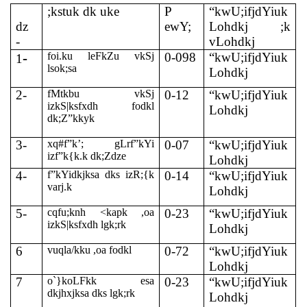
;kstuk dk uke
P
“kwU;ifjdYiuk
dz
ewY;
Lohdkj ;k
-
vLohdkj
-
foi.ku leFkZu vkSj
0-098
“kwU;ifjdYiuk
1
lsok;sa
Lohdkj
2-
fMtkbu vkSj
0-12
“kwU;ifjdYiuk
izkS|ksfxdh fodkl
Lohdkj
dk;Z”kkyk
3-
xq#f”k’; gLrf”kYi
0-07
“kwU;ifjdYiuk
izf”k{k.k dk;Zdze
Lohdkj
4-
f”kYidkjksa dks izR;{k
0-14
“kwU;ifjdYiuk
varj.k
Lohdkj
5-
cqfu;knh <kapk ,oa
0-23
“kwU;ifjdYiuk
izkS|ksfxdh lgk;rk
Lohdkj
6
vuqla/kku ,oa fodkl
0-72
“kwU;ifjdYiuk
Lohdkj
7
o`}koLFkk esa
0-23
“kwU;ifjdYiuk
dkjhxjksa dks lgk;rk
Lohdkj