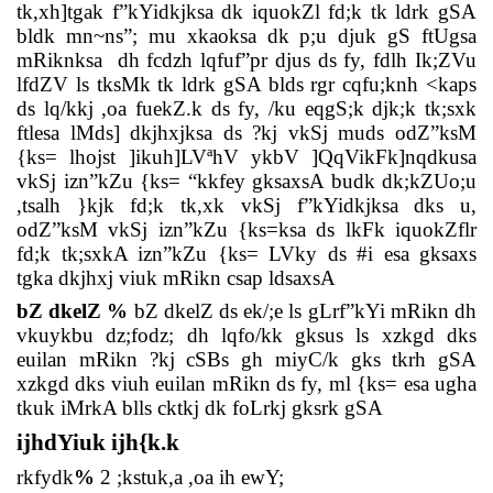
tk,xh]tgak f”kYidkjksa dk iquokZl fd;k tk ldrk gSA
bldk mn~ns”; mu xkaoksa dk p;u djuk gS ftUgsa
mRiknksa
dh fcdzh lqfuf”pr djus ds fy, fdlh Ik;ZVu
lfdZV ls tksMk tk ldrk gSA blds rgr cqfu;knh <kaps
ds lq/kkj ,oa fuekZ.k ds fy, /ku eqgS;k djk;k tk;sxk
ftlesa lMds] dkjhxjksa ds ?kj vkSj muds odZ”ksM
{ks= lhojst ]ikuh]LVªhV ykbV ]QqVikFk]nqdkusa
vkSj izn”kZu {ks= “kkfey gksaxsA budk dk;kZUo;u
,tsalh }kjk fd;k tk,xk vkSj f”kYidkjksa dks u,
odZ”ksM vkSj izn”kZu {ks=ksa ds lkFk iquokZflr
fd;k tk;sxkA izn”kZu {ks= LVky ds #i esa gksaxs
tgka dkjhxj viuk mRikn csap ldsaxsA
bZ dkelZ %
bZ dkelZ ds ek/;e ls gLrf”kYi mRikn dh
vkuykbu dz;fodz; dh lqfo/kk gksus ls xzkgd dks
euilan mRikn ?kj cSBs gh miyC/k gks tkrh gSA
xzkgd dks viuh euilan mRikn ds fy, ml {ks= esa ugha
tkuk iMrkA blls cktkj dk foLrkj gksrk gSA
ijhdYiuk ijh{k.k
rkfydk
%
2 ;kstuk,a ,oa ih ewY;