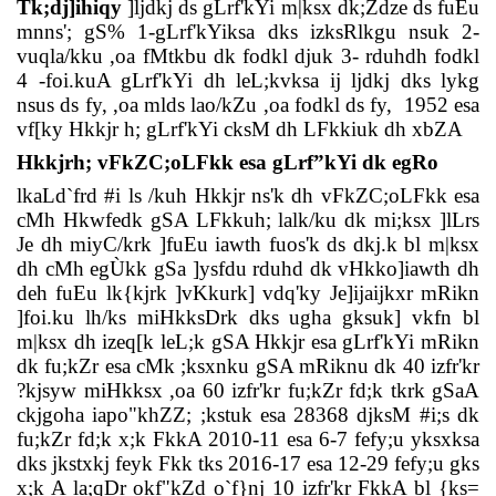
Tk;dj]ihiqy
]ljdkj ds gLrf'kYi m|ksx dk;Zdze ds fuEu
mnns'; gS% 1-gLrf'kYiksa dks izksRlkgu nsuk 2-
vuqla/kku ,oa fMtkbu dk fodkl djuk 3- rduhdh fodkl
4 -foi.kuA gLrf'kYi dh leL;kvksa ij ljdkj dks lykg
nsus ds fy, ,oa mlds lao/kZu ,oa fodkl ds fy,
1952 esa
vf[ky Hkkjr h; gLrf'kYi cksM dh LFkkiuk dh xbZA
Hkkjrh; vFkZC;oLFkk esa gLrf”kYi dk egRo
lkaLd`frd #i ls /kuh Hkkjr ns'k dh vFkZC;oLFkk esa
cMh Hkwfedk gSA LFkkuh; lalk/ku dk mi;ksx ]lLrs
Je dh miyC/krk ]fuEu iawth fuos'k ds dkj.k bl m|ksx
dh cMh egÙkk gSa ]ysfdu rduhd dk vHkko]iawth dh
deh fuEu lk{kjrk ]vKkurk] vdq'ky Je]ijaijkxr mRikn
]foi.ku lh/ks miHkksDrk dks ugha gksuk] vkfn bl
m|ksx dh izeq[k leL;k gSA Hkkjr esa gLrf'kYi mRikn
dk fu;kZr esa cMk ;ksxnku gSA mRiknu dk 40 izfr'kr
?kjsyw miHkksx ,oa 60 izfr'kr fu;kZr fd;k tkrk gSaA
ckjgoha iapo"khZZ; ;kstuk esa 28368 djksM #i;s dk
fu;kZr fd;k x;k FkkA 2010-11 esa 6-7 fefy;u yksxksa
dks jkstxkj feyk Fkk tks 2016-17 esa 12-29 fefy;u gks
x;k A la;qDr okf"kZd o`f}nj 10 izfr'kr FkkA bl {ks=