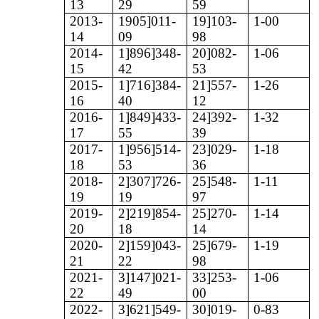
13
29
59
2013-
1905]011-
19]103-
1-00
14
09
98
2014-
1]896]348-
20]082-
1-06
15
42
53
2015-
1]716]384-
21]557-
1-26
16
40
12
2016-
1]849]433-
24]392-
1-32
17
55
39
2017-
1]956]514-
23]029-
1-18
18
53
36
2018-
2]307]726-
25]548-
1-11
19
19
97
2019-
2]219]854-
25]270-
1-14
20
18
14
2020-
2]159]043-
25]679-
1-19
21
22
98
2021-
3]147]021-
33]253-
1-06
22
49
00
2022-
3]621]549-
30]019-
0-83